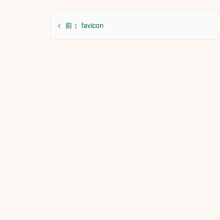
投
前
前
favicon
稿
の
ナ
投
ビ
稿:
ゲ
ー
シ
ョ
ン