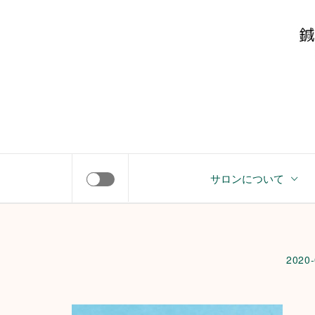
コ
Y
ン
テ
ン
ツ
へ
ス
キ
やすらぎサロン
ッ
サロンについて
プ
2020-