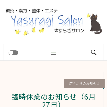
コ
Yasuragi
ン
テ
ン
Salon
ツ
へ
ス
メ
やすらぎサロン
キ
イ
ッ
ン
プ
メ
ニ
ュ
店主からのお知らせ
ー
臨時休業のお知らせ（6月
27日）