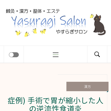
コ
Yasuragi
ン
テ
ン
Salon
ツ
へ
ス
メ
やすらぎサロン
キ
イ
ッ
ン
プ
メ
ニ
ュ
漢方
ー
症例) 手術で胃が縮小した人
の逆流性食道炎