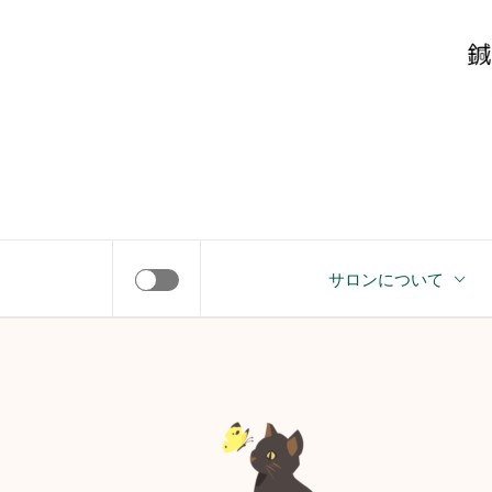
コ
Y
ン
テ
ン
ツ
へ
ス
キ
やすらぎサロン
ッ
サロンについて
プ