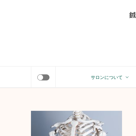
コ
Y
ン
テ
ン
ツ
へ
ス
キ
やすらぎサロン
ッ
サロンについて
プ