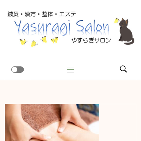
コ
Yasuragi
ン
テ
ン
Salon
ツ
へ
ス
メ
やすらぎサロン
キ
イ
ッ
ン
プ
メ
ニ
ュ
ー