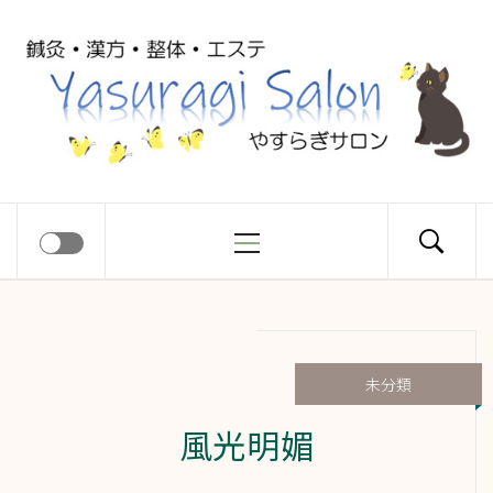
コ
Yasuragi
ン
テ
ン
Salon
ツ
へ
ス
メ
やすらぎサロン
キ
イ
ッ
ン
プ
メ
ニ
ュ
未分類
ー
風光明媚