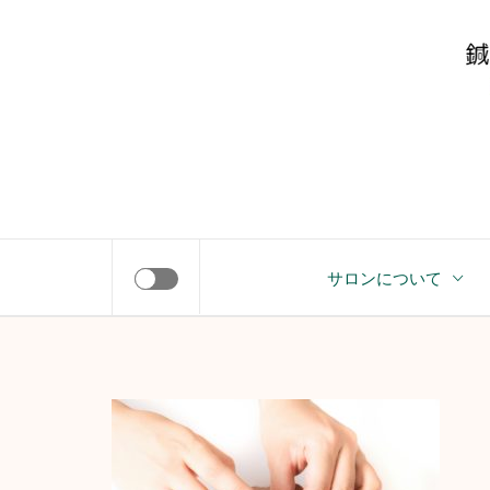
コ
Y
ン
テ
ン
ツ
へ
ス
キ
やすらぎサロン
ッ
サロンについて
プ