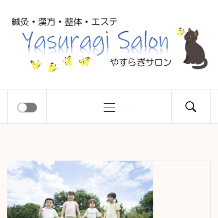
コ
Yasuragi
ン
テ
ン
Salon
ツ
へ
ス
メ
やすらぎサロン
キ
イ
ッ
ン
プ
メ
ニ
ュ
ー