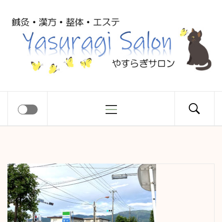
コ
Yasuragi
ン
テ
ン
Salon
ツ
へ
ス
メ
やすらぎサロン
キ
イ
ッ
ン
プ
メ
ニ
ュ
ー