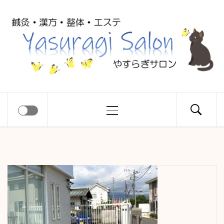
コ
Yasuragi
ン
テ
ン
Salon
ツ
へ
ス
メ
やすらぎサロン
キ
イ
ッ
ン
プ
メ
ニ
ュ
ー