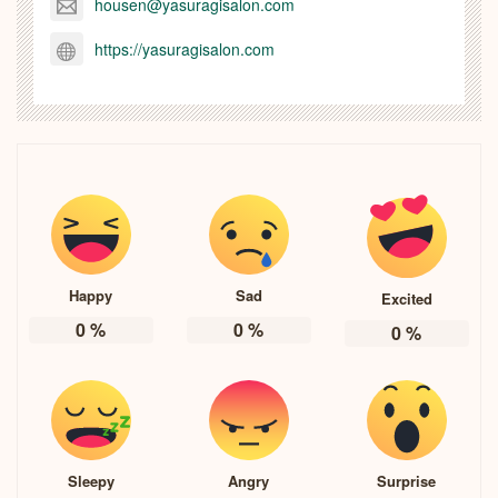
housen@yasuragisalon.com
https://yasuragisalon.com
Happy
Sad
Excited
0
%
0
%
0
%
Sleepy
Angry
Surprise