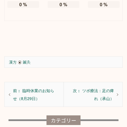
0
%
0
%
0
%
漢方
鍼灸
投
前
次
前
臨時休業のお知ら
次
ツボ療法：足の痺
稿
の
の
せ（8月29日）
れ（承山）
ナ
投
投
ビ
稿:
稿:
カテゴリー
ゲ