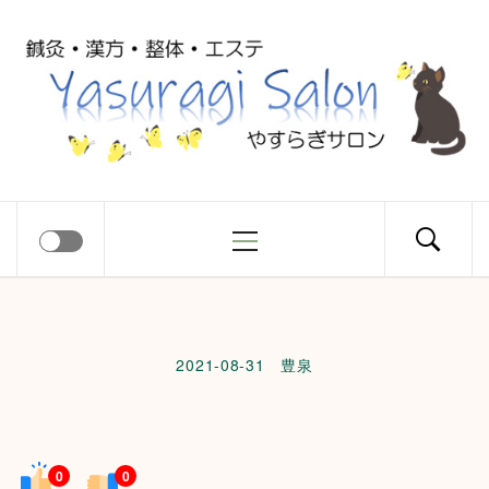
コ
Yasuragi
ン
テ
ン
Salon
ツ
へ
ス
メ
やすらぎサロン
キ
イ
ッ
ン
プ
メ
ニ
2021-08-31
豊泉
ュ
ー
0
0