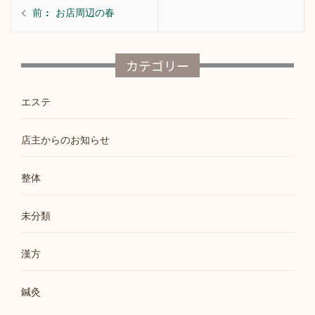
投
前
前
お店周辺の春
稿
の
ナ
投
ビ
カテゴリー
稿:
ゲ
エステ
ー
シ
店主からのお知らせ
ョ
ン
整体
未分類
漢方
鍼灸