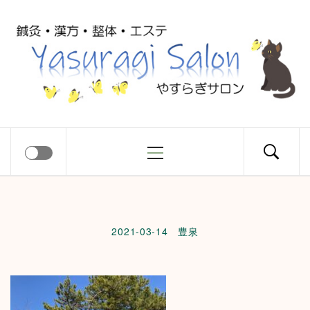
コ
Yasuragi
ン
テ
ン
Salon
ツ
へ
ス
メ
やすらぎサロン
キ
イ
ッ
ン
プ
メ
ニ
2021-03-14
豊泉
ュ
ー